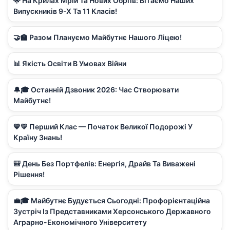
🌟 На Крилах Мрій Та Нових Обріїв: Вітаємо Наших
Випускників 9-Х Та 11 Класів!
🤝🏫 Разом Плануємо Майбутнє Нашого Ліцею!
📊 Якість Освіти В Умовах Війни
🔔🎓 Останній Дзвоник 2026: Час Створювати
Майбутнє!
💙💛 Перший Клас — Початок Великої Подорожі У
Країну Знань!
🎒 День Без Портфелів: Енергія, Драйв Та Виважені
Рішення!
💼🎓 Майбутнє Будується Сьогодні: Профорієнтаційна
Зустріч Із Представниками Херсонського Державного
Аграрно-Економічного Університету