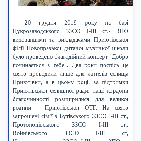
20 грудня 2019 року на базі
Цукрозаводського ЗЗСО І-ІІІ ст.- ЗПО
вихованцями та викладачами Приютівської
філії Новопразької дитячої музичної школи
було проведено благодійний концерт "Добро
починається з тебе". Два роки поспіль це
свято проводили лише для жителів селища
Приютівки, а в цьому році, за підтримки
Приютівської селищної ради, наші кордони
благочинності розширилися для великої
родини – Приютівської ОТГ. На свято
запрошені сім’ї з Бутівського ЗЗСО І-ІІІ ст.,
Протопопівського ЗЗСО І-ІІІ ст.,
Войнівського ЗЗСО І-ІІІ ст,