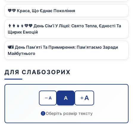
💙💛 Краса, Що Єднає Покоління
👨‍👩‍👧‍👦💛💙 День Сім’ї У Ліцеї: Свято Тепла, Єдності Та
Щирих Емоцій
🕊️🕯️ День Пам’яті Та Примирення: Пам’ятаємо Заради
Майбутнього
ДЛЯ СЛАБОЗОРИХ
A
A
A
Оберіть розмір тексту