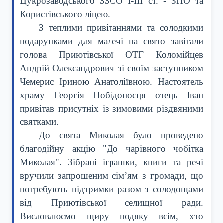
Цукрозаводського ЗЗСО І-ІІІ ст. - ЗПО та
Користівського ліцею.
З теплими привітаннями та солодкими
подарунками для малечі на свято завітали
голова Приютівської ОТГ Коломійцев
Андрій Олександрович зі своїм заступником
Чемерис Іриною Анатоліївною. Настоятель
храму Георгія Побідоносця отець Іван
привітав присутніх із зимовими різдвяними
святками.
До свята Миколая було проведено
благодійну акцію "До чарівного чобітка
Миколая". Зібрані іграшки, книги та речі
вручили запрошеним сім’ям з громади, що
потребують підтримки разом з солодощами
від Приютівської селищної ради.
Висловлюємо щиру подяку всім, хто