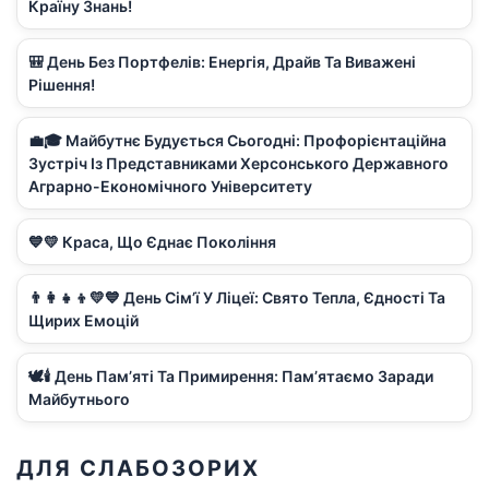
Країну Знань!
🎒 День Без Портфелів: Енергія, Драйв Та Виважені
Рішення!
💼🎓 Майбутнє Будується Сьогодні: Профорієнтаційна
Зустріч Із Представниками Херсонського Державного
Аграрно-Економічного Університету
💙💛 Краса, Що Єднає Покоління
👨‍👩‍👧‍👦💛💙 День Сім’ї У Ліцеї: Свято Тепла, Єдності Та
Щирих Емоцій
🕊️🕯️ День Пам’яті Та Примирення: Пам’ятаємо Заради
Майбутнього
ДЛЯ СЛАБОЗОРИХ