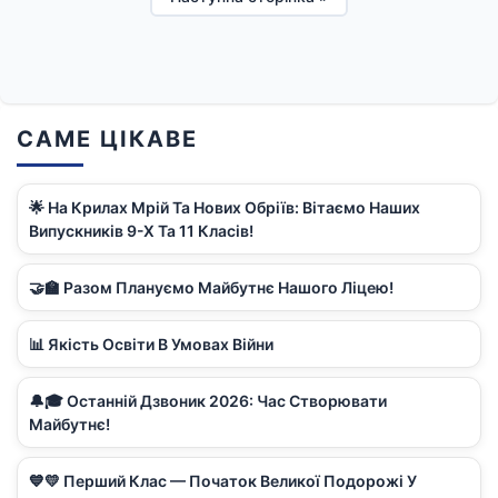
САМЕ ЦІКАВЕ
🌟 На Крилах Мрій Та Нових Обріїв: Вітаємо Наших
Випускників 9-Х Та 11 Класів!
🤝🏫 Разом Плануємо Майбутнє Нашого Ліцею!
📊 Якість Освіти В Умовах Війни
🔔🎓 Останній Дзвоник 2026: Час Створювати
Майбутнє!
💙💛 Перший Клас — Початок Великої Подорожі У