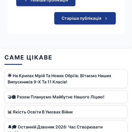
Старіша публікація
САМЕ ЦІКАВЕ
🌟 На Крилах Мрій Та Нових Обріїв: Вітаємо Наших
Випускників 9-Х Та 11 Класів!
🤝🏫 Разом Плануємо Майбутнє Нашого Ліцею!
📊 Якість Освіти В Умовах Війни
🔔🎓 Останній Дзвоник 2026: Час Створювати