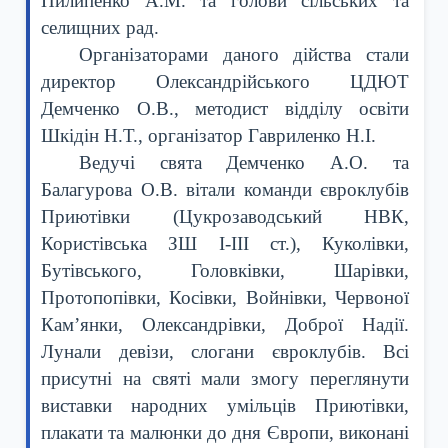
Пилипенко А.М. та голови сільських та
селищних рад.
Організаторами даного дійства стали
директор Олександрійського ЦДЮТ
Демченко О.В., методист відділу освіти
Шкідін Н.Т., організатор Гавриленко Н.І.
Ведучі свята Демченко А.О. та
Балагурова О.В. вітали команди євроклубів
Приютівки (Цукрозаводський НВК,
Користівська ЗШ І-ІІІ ст.), Куколівки,
Бутівського, Головківки, Шарівки,
Протопопівки, Косівки, Войнівки, Червоної
Кам’янки, Олександрівки, Доброї Надії.
Лунали девізи, слогани євроклубів. Всі
присутні на святі мали змогу переглянути
виставки народних умільців Приютівки,
плакати та малюнки до дня Європи, виконані