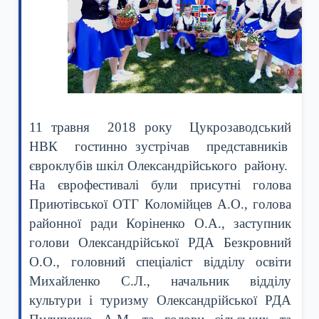
11 травня
2018 року Цукрозаводський
НВК гостинно зустрічав представників
євроклубів шкіл Олександрійського району.
На єврофестивалі були присутні голова
Приютівської ОТГ Коломійцев А.О., голова
районної ради Коріненко О.А., заступник
голови Олександрійської РДА Безкровний
О.О., головний спеціаліст відділу освіти
Михайленко С.Л., начальник відділу
культури і туризму Олександрійської РДА