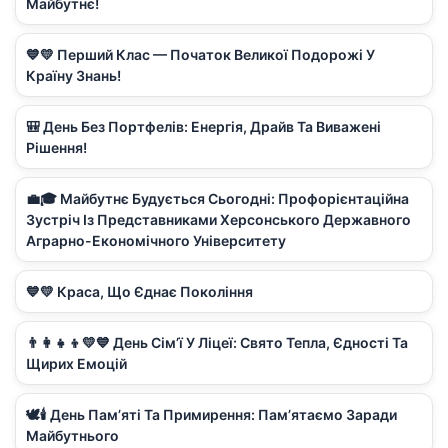
Майбутнє!
💙💛 Перший Клас — Початок Великої Подорожі У
Країну Знань!
🎒 День Без Портфелів: Енергія, Драйв Та Виважені
Рішення!
💼🎓 Майбутнє Будується Сьогодні: Профорієнтаційна
Зустріч Із Представниками Херсонського Державного
Аграрно-Економічного Університету
💙💛 Краса, Що Єднає Покоління
👨‍👩‍👧‍👦💛💙 День Сім’ї У Ліцеї: Свято Тепла, Єдності Та
Щирих Емоцій
🕊️🕯️ День Пам’яті Та Примирення: Пам’ятаємо Заради
Майбутнього