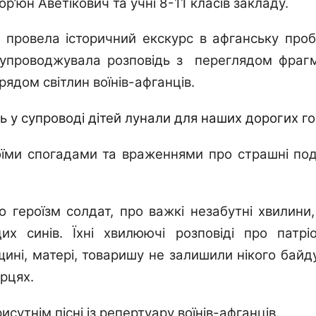
р’юн Аветікович та учні 8-11 класів закладу.
провел
а
історичний екскурс в афганську проб
супроводжувала
розповідь з
переглядом фрагм
рядом світлин воїнів-афганців.
ть
у супроводі дітей лунали
для
наших дорогих го
оїми спогадами та враженнями про страшні поді
ро героїзм солдат, про важкі незабутні хвилини
 синів. Їхні хвилюючі розповіді про патріо
вщині, матері, товаришу не залишили нікого бай
рцях.
исутнім піс
ні
із репертуару воїнів-афганців.