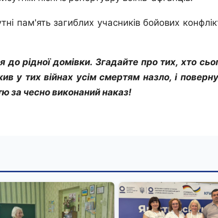
тні
пам'ять загиблих учасників бойових конфлік
я до рідної домівки. Згадайте про тих, хто сьо
ив у тих війнах усім смертям назло, і поверн
ю за чесно виконаний наказ!