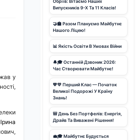
Обріїв: Вітаємо Наших
Випускників 9-Х Та 11 Класів!
🤝🏫 Разом Плануємо Майбутнє
Нашого Ліцею!
📊 Якість Освіти В Умовах Війни
🔔🎓 Останній Дзвоник 2026:
Час Створювати Майбутнє!
ржав у
💙💛 Перший Клас — Початок
ості,
Великої Подорожі У Країну
Знань!
елеки
🎒 День Без Портфелів: Енергія,
Драйв Та Виважені Рішення!
 Ірина
ович,
💼🎓 Майбутнє Будується