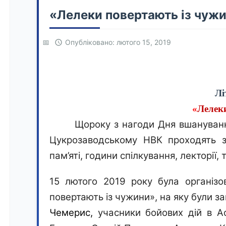
«Лелеки повертають із чуж
Опубліковано: лютого 15, 2019
Лі
«
Лелек
Щороку з нагоди Дня вшанування
Цукрозаводському НВК проходять за
пам’яті, години спілкування, лекторії, 
1
5
лютого 201
9
року
була організ
повертають із чужини»
,
на яку були з
Чемерис,
учасники бойових дій в Аф