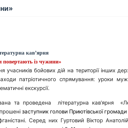
ини»
тературна кав’
ярня
и повертають із чужини»
 учасників бойових дій на території інших де
ходи патріотичного спрямування: уроки мужн
тематичні екскурсії.
ована та проведена
літературна кав’
ярня
«Л
апрошені
заступник голови Приютівської громади
ганістані
. Серед них Гуртовий Віктор Анатолій