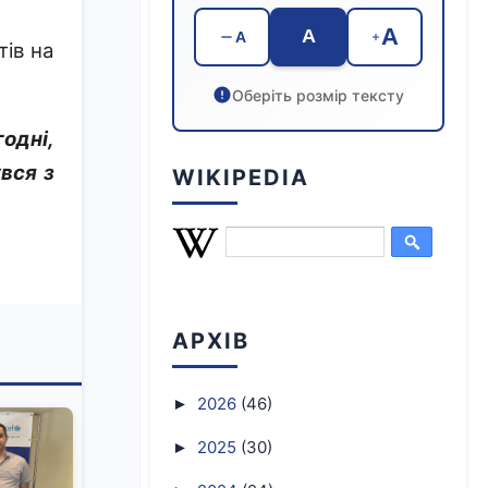
A
A
A
тів на
Оберіть розмір тексту
годні,
увся з
WIKIPEDIA
АРХІВ
2026
(46)
►
2025
(30)
►