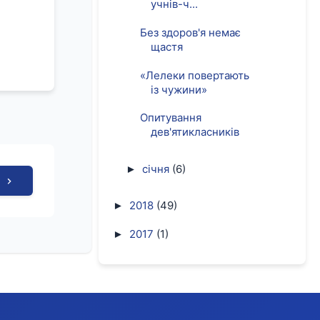
учнів-ч...
Без здоров'я немає
щастя
«Лелеки повертають
із чужини»
Опитування
дев'ятикласників
січня
(6)
►
2018
(49)
►
2017
(1)
►