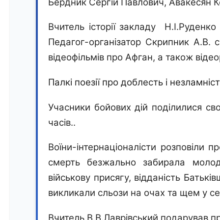
Бердник Сергій Павлович, Авакесян Ко
Вчител
ь
історії
закладу
Н.І.Руденко
Педагог-організатор Скрипник А.В.
відеофільм
ів про Афган,
а також відео
П
алкі поезії про доблесть і незламніс
Учасники бойових дій поділилися св
часів..
Воїни-інтернаціоналісти розповіли п
смерть безжально забирала молодих
військову присягу, відданість Батькі
викликали сльози на очах та щем у се
Вчитель В.В.Лаврівський подарував пр