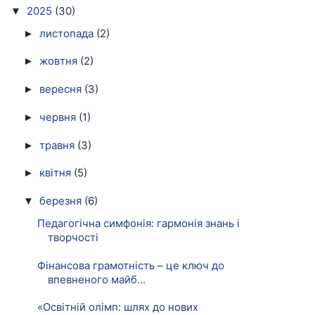
2025
(30)
▼
листопада
(2)
►
жовтня
(2)
►
вересня
(3)
►
червня
(1)
►
травня
(3)
►
квітня
(5)
►
березня
(6)
▼
Педагогічна симфонія: гармонія знань і
творчості
Фінансова грамотність – це ключ до
впевненого майб...
«Освітній олімп: шлях до нових