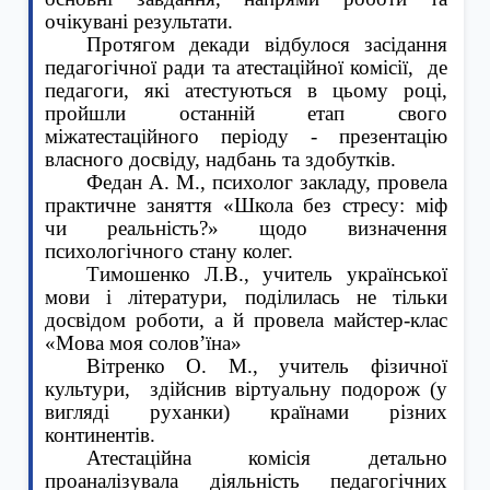
очікувані результати.
Протягом декади відбулося засідання
педагогічної ради та атестаційної комісії,
де
педагоги, які атестуються в цьому році,
пройшли останній етап свого
міжатестаційного періоду - презентацію
власного досвіду, надбань та здобутків.
Федан А. М., психолог закладу, провела
практичне заняття «Школа без стресу: міф
чи реальність?» щодо визначення
психологічного стану колег.
Тимошенко Л.В., учитель української
мови і літератури, поділилась не тільки
досвідом роботи, а й провела майстер-клас
«Мова моя солов’їна»
Вітренко О. М., учитель фізичної
культури,
здійснив віртуальну подорож (у
вигляді руханки) країнами різних
континентів.
Атестаційна комісія детально
проаналізувала діяльність педагогічних