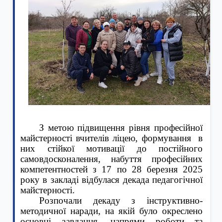
З метою підвищення рівня професійної
майстерності вчителів ліцею, формування в
них стійкої мотивації до постійного
самовдосконалення, набуття професійних
компетентностей з 17 по 28 березня 2025
року в закладі відбулася декада педагогічної
майстерності.
Розпочали декаду з інструктивно-
методичної наради, на якій було окреслено
основні завдання, напрями роботи та