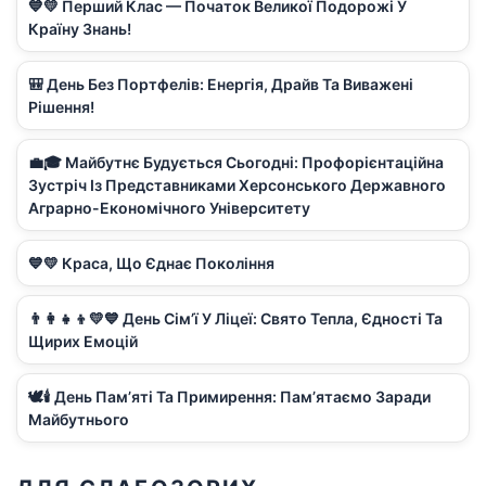
💙💛 Перший Клас — Початок Великої Подорожі У
Країну Знань!
🎒 День Без Портфелів: Енергія, Драйв Та Виважені
Рішення!
💼🎓 Майбутнє Будується Сьогодні: Профорієнтаційна
Зустріч Із Представниками Херсонського Державного
Аграрно-Економічного Університету
💙💛 Краса, Що Єднає Покоління
👨‍👩‍👧‍👦💛💙 День Сім’ї У Ліцеї: Свято Тепла, Єдності Та
Щирих Емоцій
🕊️🕯️ День Пам’яті Та Примирення: Пам’ятаємо Заради
Майбутнього