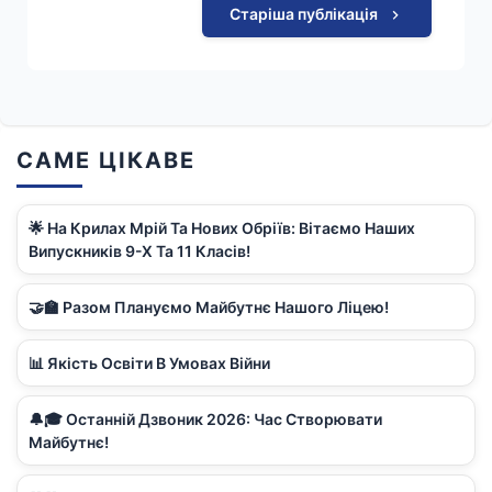
Старіша публікація
САМЕ ЦІКАВЕ
🌟 На Крилах Мрій Та Нових Обріїв: Вітаємо Наших
Випускників 9-Х Та 11 Класів!
🤝🏫 Разом Плануємо Майбутнє Нашого Ліцею!
📊 Якість Освіти В Умовах Війни
🔔🎓 Останній Дзвоник 2026: Час Створювати
Майбутнє!