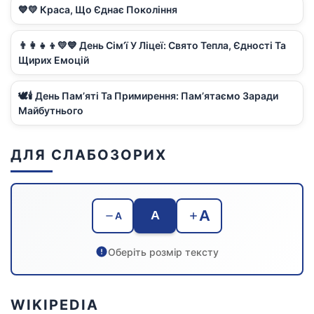
💙💛 Краса, Що Єднає Покоління
👨‍👩‍👧‍👦💛💙 День Сім’ї У Ліцеї: Свято Тепла, Єдності Та
Щирих Емоцій
🕊️🕯️ День Пам’яті Та Примирення: Пам’ятаємо Заради
Майбутнього
ДЛЯ СЛАБОЗОРИХ
A
A
A
Оберіть розмір тексту
WIKIPEDIA