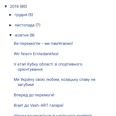
2019
(60)
▼
грудня
(5)
►
листопада
(7)
►
жовтня
(9)
▼
Ви перемогли – ми пам’ятаємо!
Wir feiern Erntedankfest
V етап Кубку області зі спортивного
орієнтування
Ми Україну свою любим, козацьку славу не
загубим!
Вперед до перемоги!
Візит до Vash-ART галареї
Школа починається зі шкільного подвір’я