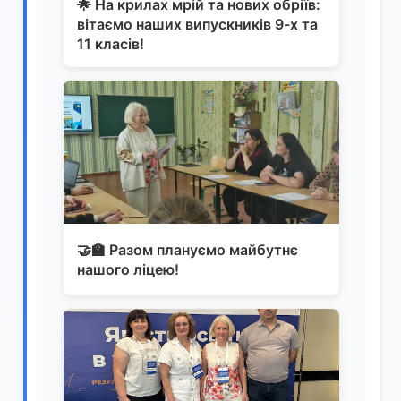
🌟 На крилах мрій та нових обріїв:
вітаємо наших випускників 9-х та
11 класів!
🤝🏫 Разом плануємо майбутнє
нашого ліцею!