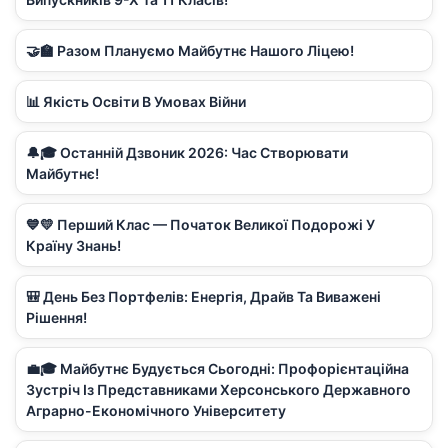
🤝🏫 Разом Плануємо Майбутнє Нашого Ліцею!
📊 Якість Освіти В Умовах Війни
🔔🎓 Останній Дзвоник 2026: Час Створювати
Майбутнє!
💙💛 Перший Клас — Початок Великої Подорожі У
Країну Знань!
🎒 День Без Портфелів: Енергія, Драйв Та Виважені
Рішення!
💼🎓 Майбутнє Будується Сьогодні: Профорієнтаційна
Зустріч Із Представниками Херсонського Державного
Аграрно-Економічного Університету