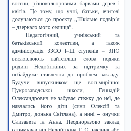
восени, різнокольоровими барвами дерев і
квітів. Це тому, що учні, батьки, вчителі
долучаються до проєкту ,,Шкільне подвір’я
– дзеркало мого селища”.
Педагогічний, учнівський та
батьківський колективи, а також
адміністрація
ЗЗСО І–ІІІ ступенів – ЗПО
висловлюють найтепліші слова подяки
родині Недобіткіних
за підтримку та
небайдуже ставлення до проблем закладу.
Будучи випускником ще восьмирічної
Цукрозаводської школи, Геннадій
Олександрович не забуває стежку до неї, де
навчались його діти (сини Олексій та
Дмитро, донька Світлана), а нині – онучки
Єлизавета та Анна. Неодноразово заклад
отримував від Недобіткіна Г. О. насіння або