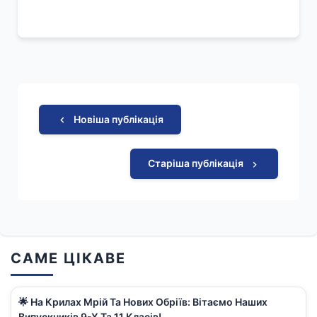
Новіша публікація
Старіша публікація
САМЕ ЦІКАВЕ
🌟 На Крилах Мрій Та Нових Обріїв: Вітаємо Наших
Випускників 9-Х Та 11 Класів!