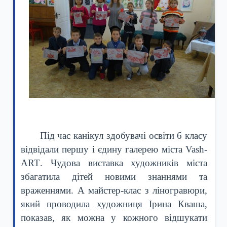
Під час канікул здобувачі освіти 6 класу
відвідали першу і єдину галерею міста
Vash
-
ART
. Чудова виставка художників міста
збагатила дітей новими знаннями та
враженнями. А майстер-клас з ліногравюри,
який проводила художниця Ірина Кваша,
показав, як можна у кожного відшукати