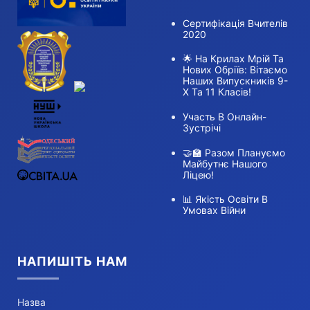
Сертифікація Вчителів
2020
🌟 На Крилах Мрій Та
Нових Обріїв: Вітаємо
Наших Випускників 9-
Х Та 11 Класів!
Участь В Онлайн-
Зустрічі
🤝🏫 Разом Плануємо
Майбутнє Нашого
Ліцею!
📊 Якість Освіти В
Умовах Війни
НАПИШІТЬ НАМ
Назва