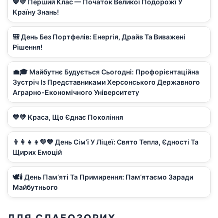
💙💛 Перший Клас — Початок Великої Подорожі У
Країну Знань!
🎒 День Без Портфелів: Енергія, Драйв Та Виважені
Рішення!
💼🎓 Майбутнє Будується Сьогодні: Профорієнтаційна
Зустріч Із Представниками Херсонського Державного
Аграрно-Економічного Університету
💙💛 Краса, Що Єднає Покоління
👨‍👩‍👧‍👦💛💙 День Сім’ї У Ліцеї: Свято Тепла, Єдності Та
Щирих Емоцій
🕊️🕯️ День Пам’яті Та Примирення: Пам’ятаємо Заради
Майбутнього
ДЛЯ СЛАБОЗОРИХ