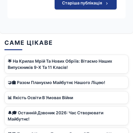
Старіша публікація
САМЕ ЦІКАВЕ
🌟 На Крилах Мрій Та Нових Обріїв: Вітаємо Наших
Випускників 9-Х Та 11 Класів!
🤝🏫 Разом Плануємо Майбутнє Нашого Ліцею!
📊 Якість Освіти В Умовах Війни
🔔🎓 Останній Дзвоник 2026: Час Створювати
Майбутнє!