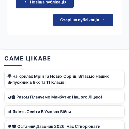
Новіша публікація
Старіша публікація
САМЕ ЦІКАВЕ
🌟 На Крилах Мрій Та Нових Обріїв: Вітаємо Наших
Випускників 9-Х Та 11 Класів!
🤝🏫 Разом Плануємо Майбутнє Нашого Ліцею!
📊 Якість Освіти В Умовах Війни
🔔🎓 Останній Дзвоник 2026: Час Створювати