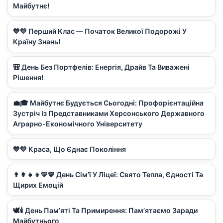
Майбутнє!
💙💛 Перший Клас — Початок Великої Подорожі У
Країну Знань!
🎒 День Без Портфелів: Енергія, Драйв Та Виважені
Рішення!
💼🎓 Майбутнє Будується Сьогодні: Профорієнтаційна
Зустріч Із Представниками Херсонського Державного
Аграрно-Економічного Університету
💙💛 Краса, Що Єднає Покоління
👨‍👩‍👧‍👦💛💙 День Сім’ї У Ліцеї: Свято Тепла, Єдності Та
Щирих Емоцій
🕊️🕯️ День Пам’яті Та Примирення: Пам’ятаємо Заради
Майбутнього