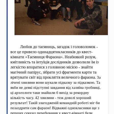
Любов до таємниць, загадок і головоломок -
все це привело одинадцятикласників до квест-
кімнати «Таємниця Фараона». Неабиякий розум,
кмітливість та інтуїція дослідників дозволили їм із
легкістю впоратися з головною місією - знайти
магічний папірус, зібрати усі фрагменти карти та
врятувати світ від прокляття величного фараона.
За
лічені хвилини вони шукали підказку за підказкою. Та
якби не деякі підступні завдання від хазяїна гробниці,
ці археологи таки знайшли б вихід за рекордну
кількість часу. 42 хвилини - теж доволі хороший
результат! Такій злагодженій командній роботі міг би
позаздрити сам фараон! Відважні однокласники ще з
перших секунд перебування у квест-кімнаті були