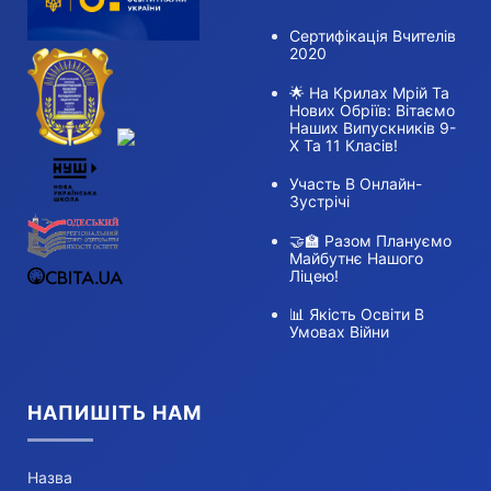
Сертифікація Вчителів
2020
🌟 На Крилах Мрій Та
Нових Обріїв: Вітаємо
Наших Випускників 9-
Х Та 11 Класів!
Участь В Онлайн-
Зустрічі
🤝🏫 Разом Плануємо
Майбутнє Нашого
Ліцею!
📊 Якість Освіти В
Умовах Війни
НАПИШІТЬ НАМ
Назва