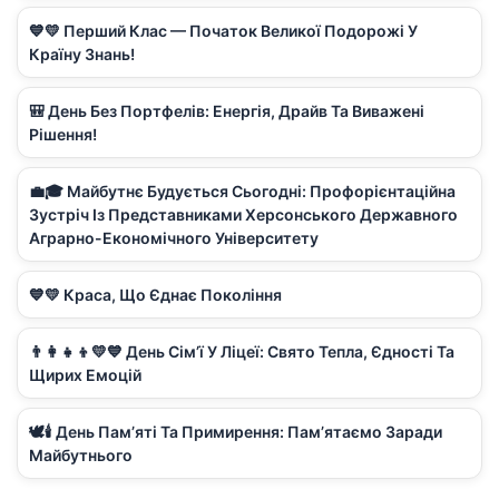
💙💛 Перший Клас — Початок Великої Подорожі У
Країну Знань!
🎒 День Без Портфелів: Енергія, Драйв Та Виважені
Рішення!
💼🎓 Майбутнє Будується Сьогодні: Профорієнтаційна
Зустріч Із Представниками Херсонського Державного
Аграрно-Економічного Університету
💙💛 Краса, Що Єднає Покоління
👨‍👩‍👧‍👦💛💙 День Сім’ї У Ліцеї: Свято Тепла, Єдності Та
Щирих Емоцій
🕊️🕯️ День Пам’яті Та Примирення: Пам’ятаємо Заради
Майбутнього