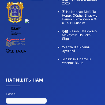
2020
🌟 На Крилах Мрій Та
Нових Обріїв: Вітаємо
Наших Випускників 9-
Х Та 11 Класів!
🤝🏫 Разом Плануємо
Майбутнє Нашого
Ліцею!
Участь В Онлайн-
Зустрічі
📊 Якість Освіти В
Умовах Війни
НАПИШІТЬ НАМ
Назва