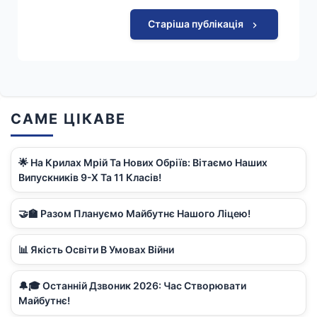
Старіша публікація
САМЕ ЦІКАВЕ
🌟 На Крилах Мрій Та Нових Обріїв: Вітаємо Наших
Випускників 9-Х Та 11 Класів!
🤝🏫 Разом Плануємо Майбутнє Нашого Ліцею!
📊 Якість Освіти В Умовах Війни
🔔🎓 Останній Дзвоник 2026: Час Створювати
Майбутнє!