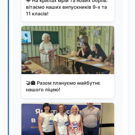
🌟 На крилах мрій та нових обріїв:
вітаємо наших випускників 9-х та
11 класів!
🤝🏫 Разом плануємо майбутнє
нашого ліцею!