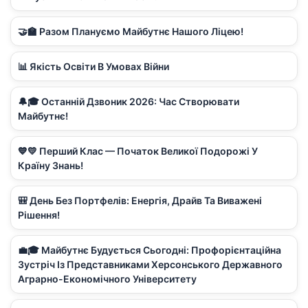
🤝🏫 Разом Плануємо Майбутнє Нашого Ліцею!
📊 Якість Освіти В Умовах Війни
🔔🎓 Останній Дзвоник 2026: Час Створювати
Майбутнє!
💙💛 Перший Клас — Початок Великої Подорожі У
Країну Знань!
🎒 День Без Портфелів: Енергія, Драйв Та Виважені
Рішення!
💼🎓 Майбутнє Будується Сьогодні: Профорієнтаційна
Зустріч Із Представниками Херсонського Державного
Аграрно-Економічного Університету