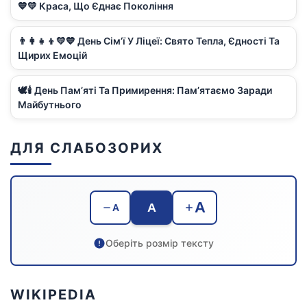
💙💛 Краса, Що Єднає Покоління
👨‍👩‍👧‍👦💛💙 День Сім’ї У Ліцеї: Свято Тепла, Єдності Та
Щирих Емоцій
🕊️🕯️ День Пам’яті Та Примирення: Пам’ятаємо Заради
Майбутнього
ДЛЯ СЛАБОЗОРИХ
A
A
A
Оберіть розмір тексту
WIKIPEDIA